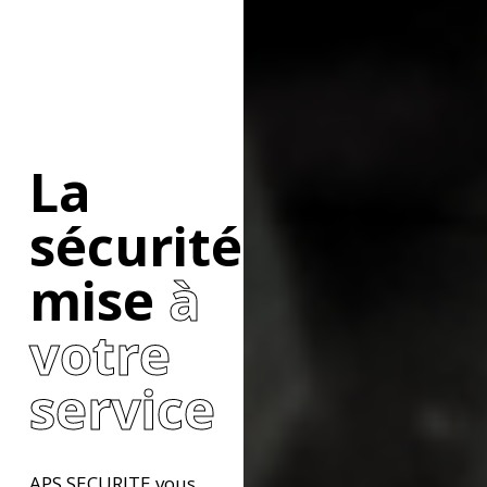
La
sécurité
mise
à
votre
service
APS SECURITE vous