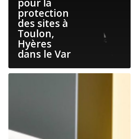
pour la
protection
des sites à
Toulon,
Hyères
dans le Var
Les
services
de
conseil
en
sécurité
:
comment
optimiser
la