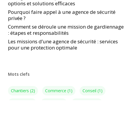
options et solutions efficaces
Pourquoi faire appel à une agence de sécurité
privée ?
Comment se déroule une mission de gardiennage
: étapes et responsabilités
Les missions d’une agence de sécurité : services
pour une protection optimale
Mots clefs
Chantiers
(2)
Commerce
(1)
Conseil
(1)
Contrôle
(1)
Culturel
(1)
Entreprise
(3)
Fermeture
(1)
Gardiennage
(6)
Humaine
(3)
Hyères
(12)
Incendie
(1)
Magasins
(1)