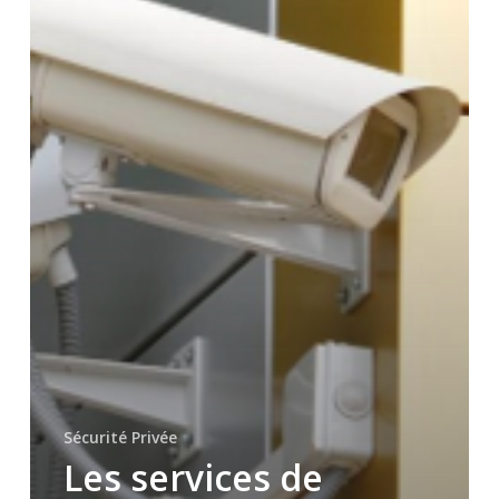
protection
de
votre
site
à
Toulon,
Hyères
dans
le
Var
Sécurité Privée
Les services de