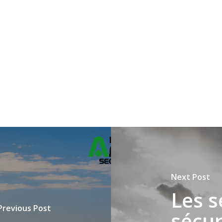
Next Post
Les s
Previous Post
sécur