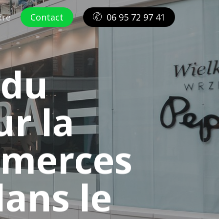
dre
Contact
06 95 72 97 41
 du
r la
mmerces
dans le