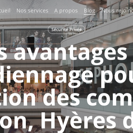
cueil
Nos services
A propos
Blog
Nous rejoin
Sécurité Privée
s avantages
diennage pou
tion des co
on, Hyères 