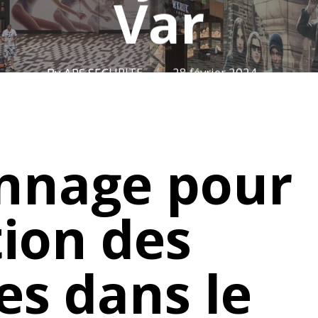
Var
By
APS SECURITE
28 février 2024
ennage pour
tion des
s dans le