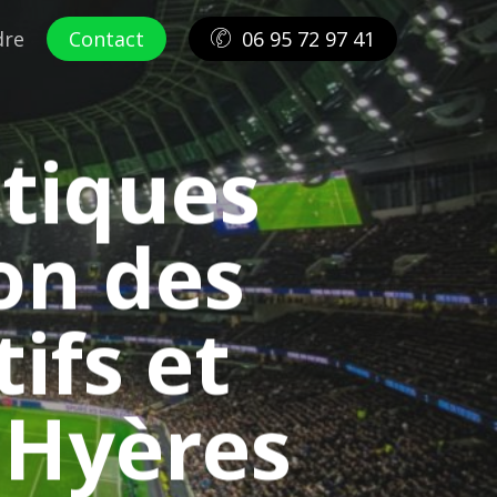
dre
Contact
06 95 72 97 41
atiques
on des
ifs et
, Hyères