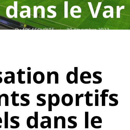
dans le Var
By
APS SECURITE
30 novembre 2023
sation des
ts sportifs
ls dans le