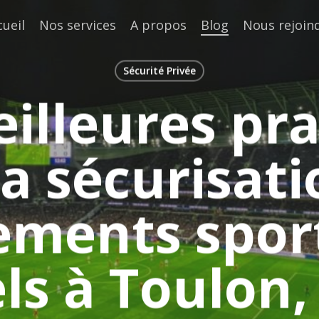
cueil
Nos services
A propos
Blog
Nous rejoin
Sécurité Privée
illeures pr
la sécurisati
ments sport
ls à Toulon