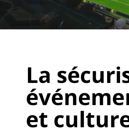
La sécuri
événemen
et culture