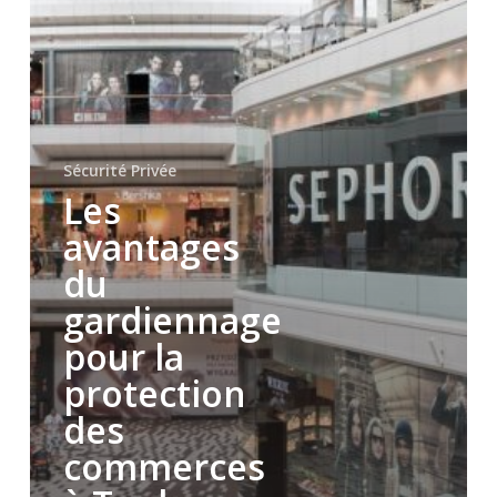
à
Toulon,
Hyères
dans
le
Var
Sécurité Privée
Les
avantages
du
gardiennage
pour la
protection
des
commerces