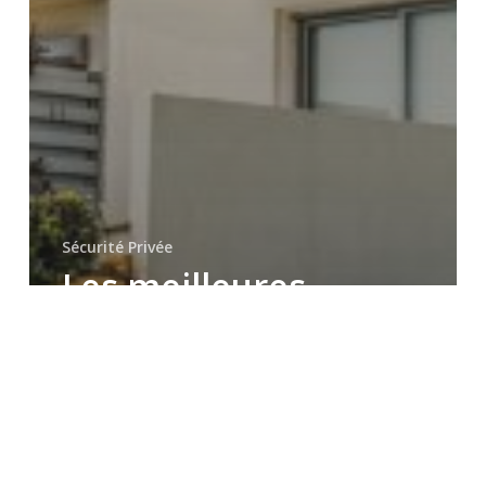
Sécurité Privée
Les meilleures
pratiques pour
assurer la protection
des résidences
secondaires à
Toulon, Hyères dans