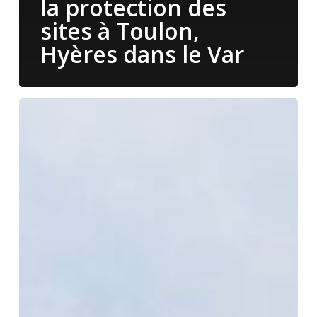
la protection des
sites à Toulon,
Hyères dans le Var
Les
meilleures
pratiques
pour
assurer
la
protection
des
résidences
secondaires
à
Toulon,
Hyères
dans
le