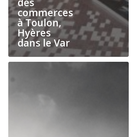
des
commerces
à Toulon,
Hyères
dans le Var
Les
services
de
sécurité
mobile
:
une
solution
flexible
pour
la
protection