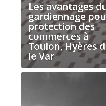
Les avantages d
gardiennage pou
protection des
commerces à
Toulon, Hyères 
le Var
Les
services
de
sécurité
mobile
:
une