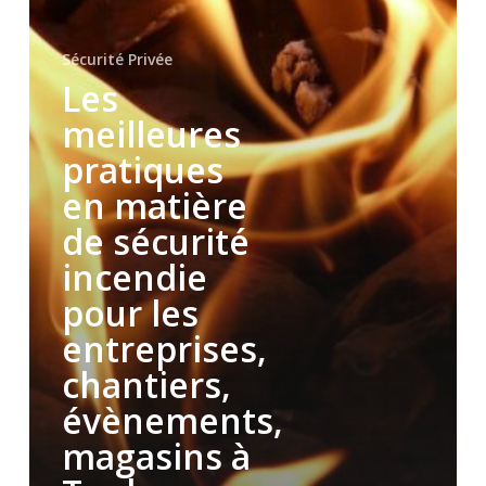
les
entreprises,
Sécurité Privée
chantiers,
évènements,
Les
magasins
meilleures
à
Toulon,
pratiques
Hyères
en matière
dans
le
de sécurité
Var
incendie
pour les
entreprises,
chantiers,
évènements,
magasins à